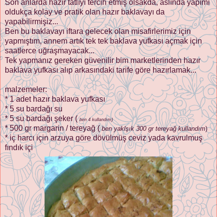
Son anlarda hazır tatlıyı tercih etmiş olsakda, aslında yapımı
oldukça kolay ve pratik olan hazır baklavayı da
yapabilirmişiz...
Ben bu baklavayı iftara gelecek olan misafirlerimiz için
yapmıştım, annem artık tek tek baklava yufkası açmak için
saatlerce uğraşmayacak...
Tek yapmanız gereken güvenilir bim marketlerinden hazır
baklava yufkası alıp arkasındaki tarife göre hazırlamak...
malzemeler:
* 1 adet hazır baklava yufkası
* 5 su bardağı su
* 5 su bardağı şeker (
)
ben 4 kullandım
* 500 gr margarin / tereyağ (
ben yaklşık 300 gr tereyağ kullandım
)
* iç harcı için arzuya göre dövülmüş ceviz yada kavrulmuş
fındık içi