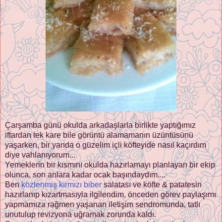
Çarşamba günü okulda arkadaşlarla birlikte yaptığımız
iftardan tek kare bile görüntü alamamanın üzüntüsünü
yaşarken, bir yanda o güzelim içli köfteyide nasıl kaçırdım
diye vahlanıyorum...
Yemeklerin bir kısmını okulda hazırlamayı planlayan bir ekip
olunca, son anlara kadar ocak başındaydım....
Ben
közlenmiş kırmızı biber
salatası ve köfte & patatesin
hazırlanıp kızartmasıyla ilgilendim, önceden görev paylaşımı
yapmamıza rağmen yaşanan iletişim sendromunda, tatlı
unutulup revizyona uğramak zorunda kaldı.