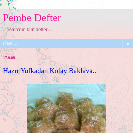
Pembe Defter
...esma'nın tarif defteri...
▼
17.9.09
Hazır Yufkadan Kolay Baklava..