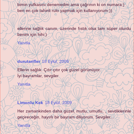
bimin yufkasını denemedim ama çağrının ki on numara:)
ben en çok tahinli rulo yapmak için kullanıyorum:))
ellerine sağlık canım, üzerinde fıstık olsa tam süper olurdu
benim için hihi:)
Yanıtla
durutarifler
18 Eylül, 2009
Ellerin sağlık. Çıtır çıtır çok güzel görünüyor.
İyi bayramlar, sevgiler
Yanıtla
Limonlu Kek
18 Eylül, 2009
Her zamankinden daha güzel, mutlu, umutlu, , sevdiklerinle
geçireceğin, hayırlı bir bayram diliyorum. Sevgiler...
Yanıtla