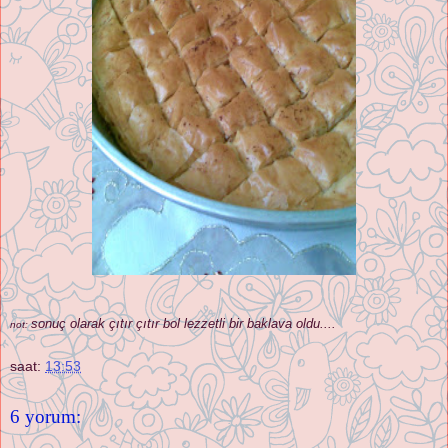
sonuç olarak çıtır çıtır bol lezzetli bir baklava oldu....
not:
saat:
13:53
6 yorum: