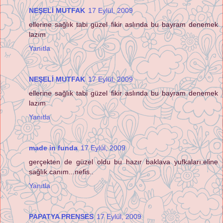
NEŞELİ MUTFAK
17 Eylül, 2009
ellerine sağlık tabi güzel fikir aslında bu bayram denemek
lazım
Yanıtla
NEŞELİ MUTFAK
17 Eylül, 2009
ellerine sağlık tabi güzel fikir aslında bu bayram denemek
lazım
Yanıtla
made in funda
17 Eylül, 2009
gerçekten de güzel oldu bu hazır baklava yufkaları.eline
sağlık canım...nefis..
Yanıtla
PAPATYA PRENSES
17 Eylül, 2009