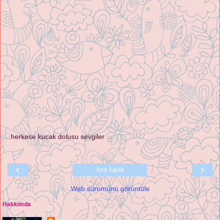
...herkese kucak dolusu sevgiler ...
‹
›
Ana Sayfa
Web sürümünü görüntüle
Hakkımda